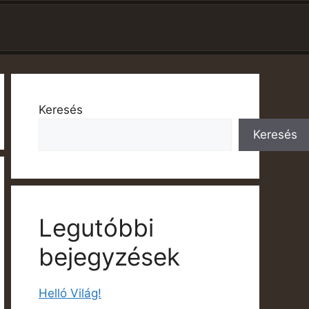
Keresés
Keresés
Legutóbbi
bejegyzések
Helló Világ!